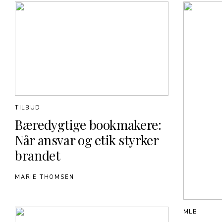
TILBUD
Bæredygtige bookmakere:
Når ansvar og etik styrker
brandet
MARIE THOMSEN
MLB