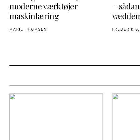
moderne værktøjer
– sådan
maskinlæring
væddem
MARIE THOMSEN
FREDERIK S