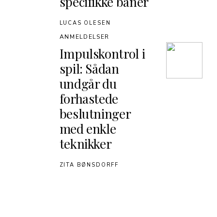
specifikke baner
LUCAS OLESEN
ANMELDELSER
Impulskontrol i
spil: Sådan
undgår du
forhastede
beslutninger
med enkle
teknikker
ZITA BØNSDORFF