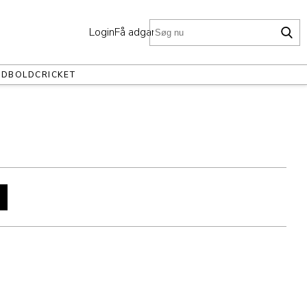
Login
Få adgang
ODBOLD
CRICKET
N