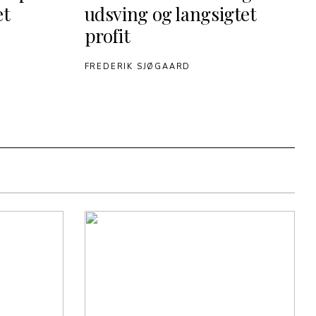
et
udsving og langsigtet
profit
FREDERIK SJØGAARD