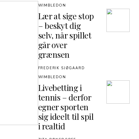
WIMBLEDON
Lær at sige stop
– beskyt dig
selv, når spillet
går over
grænsen
FREDERIK SJØGAARD
WIMBLEDON
Livebetting i
tennis – derfor
egner sporten
sig ideelt til spil
i realtid