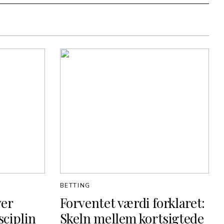
BETTING
ver
Forventet værdi forklaret:
sciplin
Skeln mellem kortsigtede