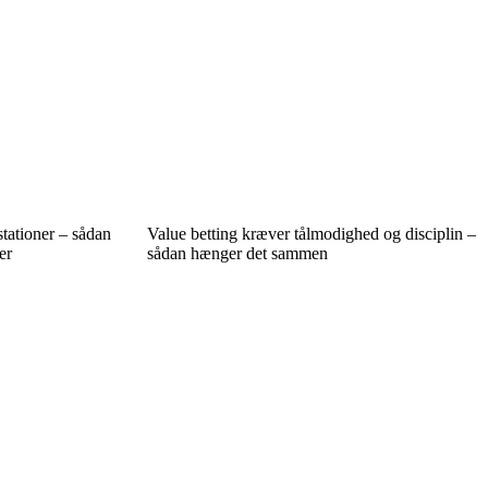
stationer – sådan
Value betting kræver tålmodighed og disciplin –
er
sådan hænger det sammen