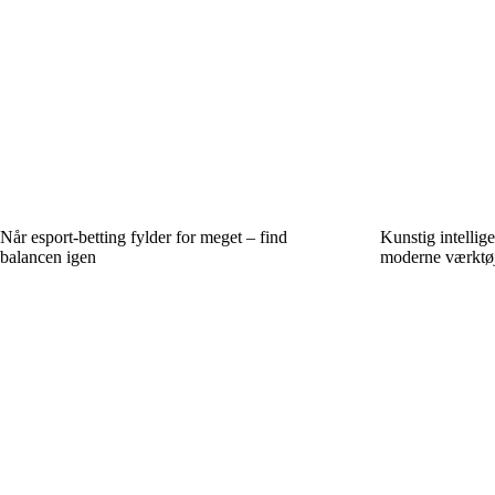
Når esport-betting fylder for meget – find
Kunstig intellige
balancen igen
moderne værktøj