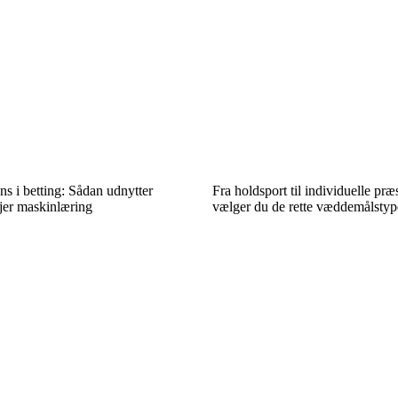
ns i betting: Sådan udnytter
Fra holdsport til individuelle præ
er maskinlæring
vælger du de rette væddemålstyp