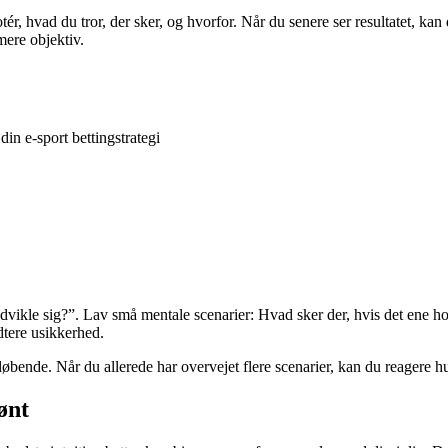
otér, hvad du tror, der sker, og hvorfor. Når du senere ser resultatet, 
mere objektiv.
in e-sport bettingstrategi
ikle sig?”. Lav små mentale scenarier: Hvad sker der, hvis det ene hold 
dtere usikkerhed.
øbende. Når du allerede har overvejet flere scenarier, kan du reagere hur
ønt