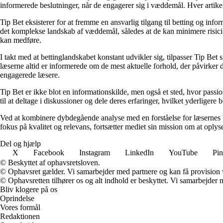
informerede beslutninger, når de engagerer sig i væddemål. Hver artikel
Tip Bet eksisterer for at fremme en ansvarlig tilgang til betting og in
det komplekse landskab af væddemål, således at de kan minimere risici 
kan medføre.
I takt med at bettinglandskabet konstant udvikler sig, tilpasser Tip Be
læserne altid er informerede om de mest aktuelle forhold, der påvirker 
engagerede læsere.
Tip Bet er ikke blot en informationskilde, men også et sted, hvor passio
til at deltage i diskussioner og dele deres erfaringer, hvilket yderligere
Ved at kombinere dybdegående analyse med en forståelse for læsernes be
fokus på kvalitet og relevans, fortsætter mediet sin mission om at oplyse,
Del og hjælp
X
Facebook
Instagram
LinkedIn
YouTube
Pin
© Beskyttet af ophavsretsloven.
© Ophavsret gælder. Vi samarbejder med partnere og kan få provision
© Ophavsretten tilhører os og alt indhold er beskyttet. Vi samarbejder 
Bliv klogere på os
Oprindelse
Vores formål
Redaktionen