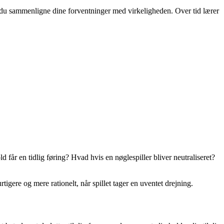
kan du sammenligne dine forventninger med virkeligheden. Over tid lærer
får en tidlig føring? Hvad hvis en nøglespiller bliver neutraliseret?
tigere og mere rationelt, når spillet tager en uventet drejning.