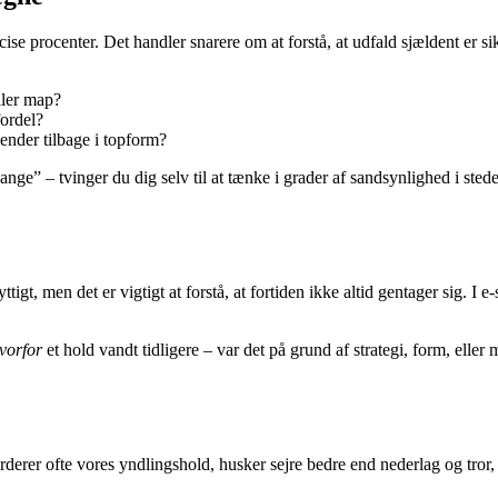
se procenter. Det handler snarere om at forstå, at udfald sjældent er s
ller map?
fordel?
vender tilbage i topform?
ange” – tvinger du dig selv til at tænke i grader af sandsynlighed i stede
igt, men det er vigtigt at forstå, at fortiden ikke altid gentager sig. I e
vorfor
et hold vandt tidligere – var det på grund af strategi, form, eller
erer ofte vores yndlingshold, husker sejre bedre end nederlag og tror, a