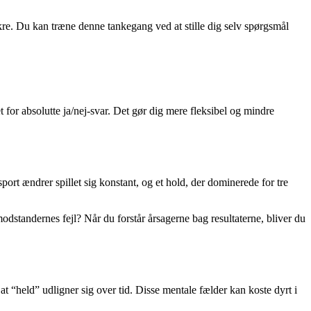
ikre. Du kan træne denne tankegang ved at stille dig selv spørgsmål
t for absolutte ja/nej-svar. Det gør dig mere fleksibel og mindre
-sport ændrer spillet sig konstant, og et hold, der dominerede for tre
 modstandernes fejl? Når du forstår årsagerne bag resultaterne, bliver du
t “held” udligner sig over tid. Disse mentale fælder kan koste dyrt i