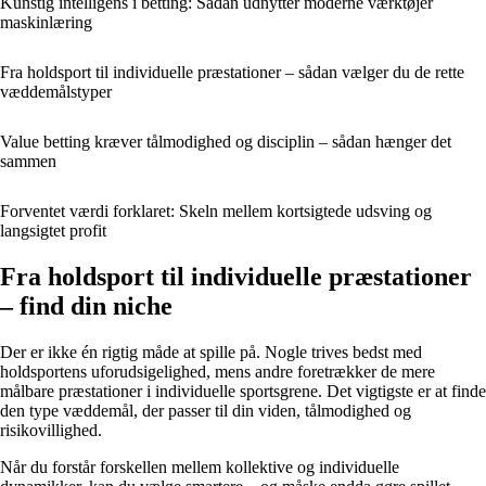
Kunstig intelligens i betting: Sådan udnytter moderne værktøjer
maskinlæring
Fra holdsport til individuelle præstationer – sådan vælger du de rette
væddemålstyper
Value betting kræver tålmodighed og disciplin – sådan hænger det
sammen
Forventet værdi forklaret: Skeln mellem kortsigtede udsving og
langsigtet profit
Fra holdsport til individuelle præstationer
– find din niche
Der er ikke én rigtig måde at spille på. Nogle trives bedst med
holdsportens uforudsigelighed, mens andre foretrækker de mere
målbare præstationer i individuelle sportsgrene. Det vigtigste er at finde
den type væddemål, der passer til din viden, tålmodighed og
risikovillighed.
Når du forstår forskellen mellem kollektive og individuelle