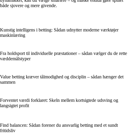
dynamikker, kan du vælge smartere – og måske endda gøre spillet
både sjovere og mere givende.
Kunstig intelligens i betting: Sådan udnytter moderne værktøjer
maskinlæring
Fra holdsport til individuelle præstationer – sådan vælger du de rette
væddemålstyper
Value betting kræver tålmodighed og disciplin – sådan hænger det
sammen
Forventet værdi forklaret: Skeln mellem kortsigtede udsving og
langsigtet profit
Find balancen: Sådan forener du ansvarlig betting med et sundt
fritidsliv