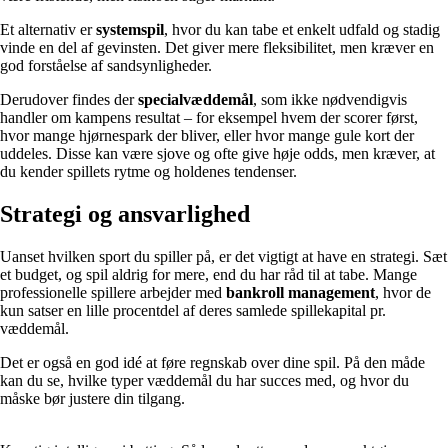
Et alternativ er
systemspil
, hvor du kan tabe et enkelt udfald og stadig
vinde en del af gevinsten. Det giver mere fleksibilitet, men kræver en
god forståelse af sandsynligheder.
Derudover findes der
specialvæddemål
, som ikke nødvendigvis
handler om kampens resultat – for eksempel hvem der scorer først,
hvor mange hjørnespark der bliver, eller hvor mange gule kort der
uddeles. Disse kan være sjove og ofte give høje odds, men kræver, at
du kender spillets rytme og holdenes tendenser.
Strategi og ansvarlighed
Uanset hvilken sport du spiller på, er det vigtigt at have en strategi. Sæt
et budget, og spil aldrig for mere, end du har råd til at tabe. Mange
professionelle spillere arbejder med
bankroll management
, hvor de
kun satser en lille procentdel af deres samlede spillekapital pr.
væddemål.
Det er også en god idé at føre regnskab over dine spil. På den måde
kan du se, hvilke typer væddemål du har succes med, og hvor du
måske bør justere din tilgang.