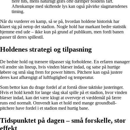
flere hits, mens naturligt græs ofte dæmper boldens fart.
Aftenkampe med skiftende lys kan også påvirke slagmændenes
timing.
Når du vurderer en kamp, så se på, hvordan holdene historisk har
klaret sig på netop det stadion. Nogle hold har markant bedre statistik
hjemme end ude – ikke kun på grund af publikum, men fordi banen
passer til deres spillestil.
Holdenes strategi og tilpasning
De bedste hold og trænere tilpasser sig forholdene. En erfaren manager
vil ændre sin lineup, hvis vinden blæser indad, og satse på hurtige
løbere og små slag frem for power hitters. Pitchere kan også justere
deres kast afhængigt af luftfugtighed og temperatur.
Som bettor kan du drage fordel af at forstå disse taktiske justeringer.
Hvis et hold kendt for lange slag skal spille på et stadion, hvor vinden
blæser indad, kan det være klogt at overveje et væddemål på færre
runs end normalt. Omvendt kan et hold med mange groundball-
pitchere have fordel i et stadion med hurtig bane.
Tidspunktet på dagen – små forskelle, stor
effekt