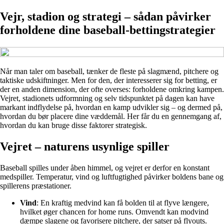
Vejr, stadion og strategi – sådan påvirker
forholdene dine baseball-bettingstrategier
Når man taler om baseball, tænker de fleste på slagmænd, pitchere og
taktiske udskiftninger. Men for den, der interesserer sig for betting, er
der en anden dimension, der ofte overses: forholdene omkring kampen.
Vejret, stadionets udformning og selv tidspunktet på dagen kan have
markant indflydelse på, hvordan en kamp udvikler sig – og dermed på,
hvordan du bør placere dine væddemål. Her får du en gennemgang af,
hvordan du kan bruge disse faktorer strategisk.
Vejret – naturens usynlige spiller
Baseball spilles under åben himmel, og vejret er derfor en konstant
medspiller. Temperatur, vind og luftfugtighed påvirker boldens bane og
spillerens præstationer.
Vind
: En kraftig medvind kan få bolden til at flyve længere,
hvilket øger chancen for home runs. Omvendt kan modvind
dæmpe slagene og favorisere pitchere, der satser på flyouts.