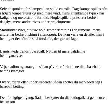
Selv tidspunktet for kampen kan spille en rolle. Dagskampe spilles ofte
i højere temperaturer og med mere vind, mens aftenkampe typisk har
køligere og mere stabile forhold. Nogle spillere præsterer bedre i
dagslys, mens andre trives under projektørerne.
Statistikker viser, at visse hold scorer flere runs i dagtimerne, mens
andre har bedre pitching i aftenopgør. Det kan være en detalje, men i
betting er det ofte de små forskelle, der gør udslaget.
Langsigtede trends i baseball: Nøglen til mere pålidelige
bettinganalyser
Vejr, stadion og strategi – sådan påvirker forholdene dine baseball-
bettingstrategier
Overvurderet eller undervurderet? Sådan spotter du markedets fejl i
baseball betting
Den forsigtige tilgang: Sådan beskytter du dit bettingafkast gennem en
hel sæson