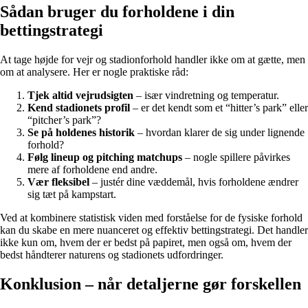
Sådan bruger du forholdene i din
bettingstrategi
At tage højde for vejr og stadionforhold handler ikke om at gætte, men
om at analysere. Her er nogle praktiske råd:
Tjek altid vejrudsigten
– især vindretning og temperatur.
Kend stadionets profil
– er det kendt som et “hitter’s park” eller
“pitcher’s park”?
Se på holdenes historik
– hvordan klarer de sig under lignende
forhold?
Følg lineup og pitching matchups
– nogle spillere påvirkes
mere af forholdene end andre.
Vær fleksibel
– justér dine væddemål, hvis forholdene ændrer
sig tæt på kampstart.
Ved at kombinere statistisk viden med forståelse for de fysiske forhold
kan du skabe en mere nuanceret og effektiv bettingstrategi. Det handler
ikke kun om, hvem der er bedst på papiret, men også om, hvem der
bedst håndterer naturens og stadionets udfordringer.
Konklusion – når detaljerne gør forskellen