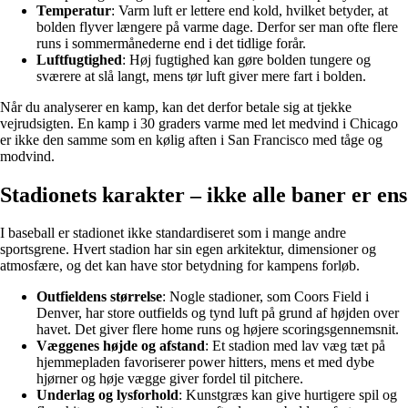
Temperatur
: Varm luft er lettere end kold, hvilket betyder, at
bolden flyver længere på varme dage. Derfor ser man ofte flere
runs i sommermånederne end i det tidlige forår.
Luftfugtighed
: Høj fugtighed kan gøre bolden tungere og
sværere at slå langt, mens tør luft giver mere fart i bolden.
Når du analyserer en kamp, kan det derfor betale sig at tjekke
vejrudsigten. En kamp i 30 graders varme med let medvind i Chicago
er ikke den samme som en kølig aften i San Francisco med tåge og
modvind.
Stadionets karakter – ikke alle baner er ens
I baseball er stadionet ikke standardiseret som i mange andre
sportsgrene. Hvert stadion har sin egen arkitektur, dimensioner og
atmosfære, og det kan have stor betydning for kampens forløb.
Outfieldens størrelse
: Nogle stadioner, som Coors Field i
Denver, har store outfields og tynd luft på grund af højden over
havet. Det giver flere home runs og højere scoringsgennemsnit.
Væggenes højde og afstand
: Et stadion med lav væg tæt på
hjemmepladen favoriserer power hitters, mens et med dybe
hjørner og høje vægge giver fordel til pitchere.
Underlag og lysforhold
: Kunstgræs kan give hurtigere spil og