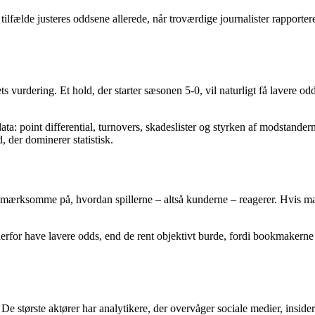
tilfælde justeres oddsene allerede, når troværdige journalister rapporte
s vurdering. Et hold, der starter sæsonen 5-0, vil naturligt få lavere o
a: point differential, turnovers, skadeslister og styrken af modstander
 der dominerer statistisk.
pmærksomme på, hvordan spillerne – altså kunderne – reagerer. Hvis man
for have lavere odds, end de rent objektivt burde, fordi bookmakerne v
e største aktører har analytikere, der overvåger sociale medier, insider