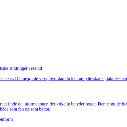
iske ændringer i realtid
det sker. Denne guide viser, hvordan du kan udnytte skader, taktiske ænd
rt at finde de informationer, der virkelig betyder noget. Denne guide 
– både som fan og som bettor.
oldform