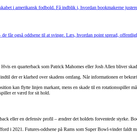
kabet i amerikansk fodbold. Få indblik i, hvordan bookmakerne justere
 de får også oddsene til at svinge. Læs, hvordan point spread, offentl
. Hvis en quarterback som Patrick Mahomes eller Josh Allen bliver skad
, indtil der er klarhed over skadens omfang. Når informationen er bekr
sition kan flytte linjen markant, mens en skade til en rotationsspiller
iller er værd for sit hold.
erback eller en defensiv profil – ændrer det holdets forventede styrke. 
rd i 2021. Futures-oddsene på Rams som Super Bowl-vinder faldt mark