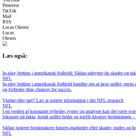
Pinterest
TikTok
Mail
RSS
Lucas Olesen
Lucas
Olesen
Læs også:
In-play betting i amerikansk fodbold: Sådan udnytter du skader og takt
NFL
In-play betting i amerikansk fodbold handler om at læse spillet, mens 
og forbedre dine chancer for succes.
Vigtigt eller støj? Lær at sortere information i din NFL-research
NFL
I en verden af konstante nyheder, rygter og analyser kan det være svæ
fokusere på fakta, forstå spillet bedre og træffe klogere beslutninger 
Sådan justerer bookmakere futures-markeder efter skader, trades og h
NFL