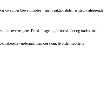
ker og spiller blevet mindre – men reaktionstiden er stadig afgørende.
n ikke overreagere. De skal tage højde for skader og trades, men
bookmakerens vurdering, men også om, hvordan sportens