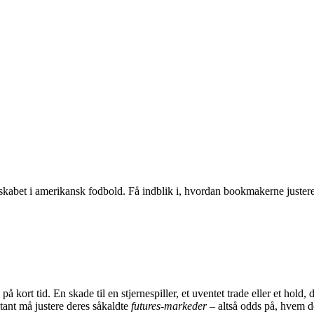
kabet i amerikansk fodbold. Få indblik i, hvordan bookmakerne justere
kort tid. En skade til en stjernespiller, et uventet trade eller et hold
tant må justere deres såkaldte
futures-markeder
– altså odds på, hvem d