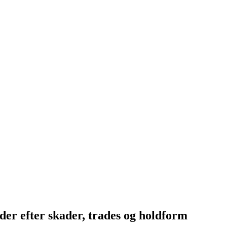
er efter skader, trades og holdform