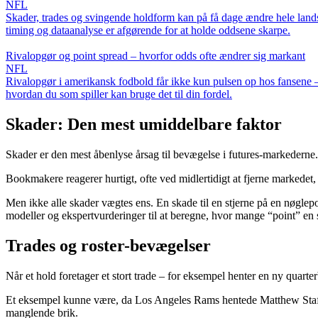
NFL
Skader, trades og svingende holdform kan på få dage ændre hele lands
timing og dataanalyse er afgørende for at holde oddsene skarpe.
Rivalopgør og point spread – hvorfor odds ofte ændrer sig markant
NFL
Rivalopgør i amerikansk fodbold får ikke kun pulsen op hos fansene –
hvordan du som spiller kan bruge det til din fordel.
Skader: Den mest umiddelbare faktor
Skader er den mest åbenlyse årsag til bevægelse i futures-markederne
Bookmakere reagerer hurtigt, ofte ved midlertidigt at fjerne markedet
Men ikke alle skader vægtes ens. En skade til en stjerne på en nøglepo
modeller og ekspertvurderinger til at beregne, hvor mange “point” en sp
Trades og roster-bevægelser
Når et hold foretager et stort trade – for eksempel henter en ny quart
Et eksempel kunne være, da Los Angeles Rams hentede Matthew Staffo
manglende brik.