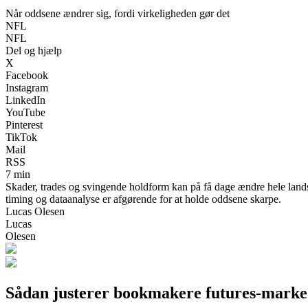
Når oddsene ændrer sig, fordi virkeligheden gør det
NFL
NFL
Del og hjælp
X
Facebook
Instagram
LinkedIn
YouTube
Pinterest
TikTok
Mail
RSS
7 min
Skader, trades og svingende holdform kan på få dage ændre hele lands
timing og dataanalyse er afgørende for at holde oddsene skarpe.
Lucas Olesen
Lucas
Olesen
Sådan justerer bookmakere futures-marked