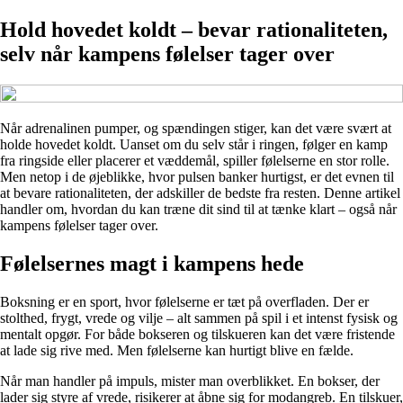
Hold hovedet koldt – bevar rationaliteten,
selv når kampens følelser tager over
Når adrenalinen pumper, og spændingen stiger, kan det være svært at
holde hovedet koldt. Uanset om du selv står i ringen, følger en kamp
fra ringside eller placerer et væddemål, spiller følelserne en stor rolle.
Men netop i de øjeblikke, hvor pulsen banker hurtigst, er det evnen til
at bevare rationaliteten, der adskiller de bedste fra resten. Denne artikel
handler om, hvordan du kan træne dit sind til at tænke klart – også når
kampens følelser tager over.
Følelsernes magt i kampens hede
Boksning er en sport, hvor følelserne er tæt på overfladen. Der er
stolthed, frygt, vrede og vilje – alt sammen på spil i et intenst fysisk og
mentalt opgør. For både bokseren og tilskueren kan det være fristende
at lade sig rive med. Men følelserne kan hurtigt blive en fælde.
Når man handler på impuls, mister man overblikket. En bokser, der
lader sig styre af vrede, risikerer at åbne sig for modangreb. En tilskuer,