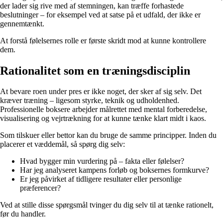
der lader sig rive med af stemningen, kan træffe forhastede
beslutninger – for eksempel ved at satse på et udfald, der ikke er
gennemtænkt.
At forstå følelsernes rolle er første skridt mod at kunne kontrollere
dem.
Rationalitet som en træningsdisciplin
At bevare roen under pres er ikke noget, der sker af sig selv. Det
kræver træning – ligesom styrke, teknik og udholdenhed.
Professionelle boksere arbejder målrettet med mental forberedelse,
visualisering og vejrtrækning for at kunne tænke klart midt i kaos.
Som tilskuer eller bettor kan du bruge de samme principper. Inden du
placerer et væddemål, så spørg dig selv:
Hvad bygger min vurdering på – fakta eller følelser?
Har jeg analyseret kampens forløb og boksernes formkurve?
Er jeg påvirket af tidligere resultater eller personlige
præferencer?
Ved at stille disse spørgsmål tvinger du dig selv til at tænke rationelt,
før du handler.