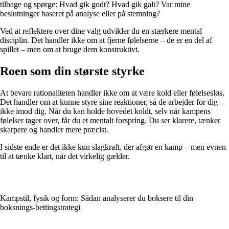
tilbage og spørge: Hvad gik godt? Hvad gik galt? Var mine
beslutninger baseret på analyse eller på stemning?
Ved at reflektere over dine valg udvikler du en stærkere mental
disciplin. Det handler ikke om at fjerne følelserne – de er en del af
spillet – men om at bruge dem konstruktivt.
Roen som din største styrke
At bevare rationaliteten handler ikke om at være kold eller følelsesløs.
Det handler om at kunne styre sine reaktioner, så de arbejder for dig –
ikke imod dig. Når du kan holde hovedet koldt, selv når kampens
følelser tager over, får du et mentalt forspring. Du ser klarere, tænker
skarpere og handler mere præcist.
I sidste ende er det ikke kun slagkraft, der afgør en kamp – men evnen
til at tænke klart, når det virkelig gælder.
Kampstil, fysik og form: Sådan analyserer du boksere til din
boksnings-bettingstrategi