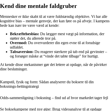
Kend dine mentale faldgruber
Mennesker er ikke skabt til at være fuldstændig objektive. Vi har alle
kognitive bias – mentale genveje, der kan føre os på afveje. I kampens
hede kan især tre være værd at kende:
Bekræftelsesbias:
Du lægger mest vægt på information, der
støtter det, du allerede tror på.
Overmod:
Du overvurderer din egen evne til at forudsige
udfaldet.
Tabsaversion:
Du reagerer stærkere på tab end på gevinster –
og forsøger måske at “vinde det tabte tilbage” for hurtigt.
At kende disse mekanismer gør det lettere at opdage, når de påvirker
dine beslutninger.
Kampstil, fysik og form: Sådan analyserer du boksere til din
boksnings-bettingstrategi
Odds-sammenligning i boksning – find ud af hvor markedet tager fejl
Se boksekampene med nye øjne: Brug videoanalyse til at opdage