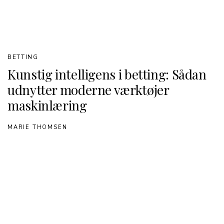
BETTING
Kunstig intelligens i betting: Sådan
udnytter moderne værktøjer
maskinlæring
MARIE THOMSEN