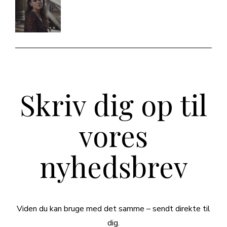
Skriv dig op til
vores
nyhedsbrev
Viden du kan bruge med det samme – sendt direkte til
dig.