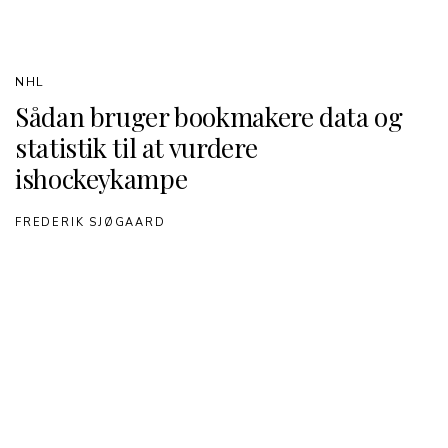
NHL
Sådan bruger bookmakere data og
statistik til at vurdere
ishockeykampe
FREDERIK SJØGAARD