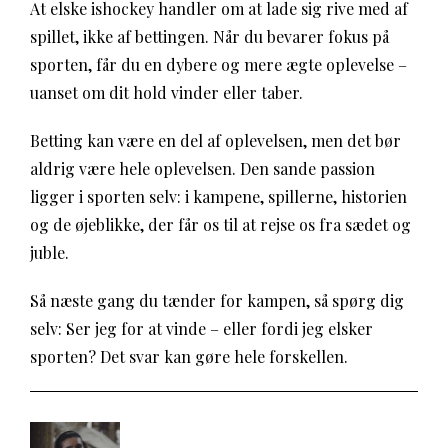
At elske ishockey handler om at lade sig rive med af
spillet, ikke af bettingen. Når du bevarer fokus på
sporten, får du en dybere og mere ægte oplevelse –
uanset om dit hold vinder eller taber.
Betting kan være en del af oplevelsen, men det bør
aldrig være hele oplevelsen. Den sande passion
ligger i sporten selv: i kampene, spillerne, historien
og de øjeblikke, der får os til at rejse os fra sædet og
juble.
Så næste gang du tænder for kampen, så spørg dig
selv: Ser jeg for at vinde – eller fordi jeg elsker
sporten? Det svar kan gøre hele forskellen.