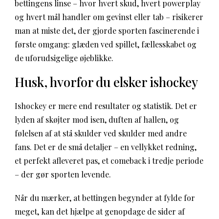
bettingens linse – hvor hvert skud, hvert powerplay
og hvert mål handler om gevinst eller tab – risikerer
man at miste det, der gjorde sporten fascinerende i
første omgang: glæden ved spillet, fællesskabet og
de uforudsigelige øjeblikke.
Husk, hvorfor du elsker ishockey
Ishockey er mere end resultater og statistik. Det er
lyden af skøjter mod isen, duften af hallen, og
følelsen af at stå skulder ved skulder med andre
fans. Det er de små detaljer – en vellykket redning,
et perfekt afleveret pas, et comeback i tredje periode
– der gør sporten levende.
Når du mærker, at bettingen begynder at fylde for
meget, kan det hjælpe at genopdage de sider af