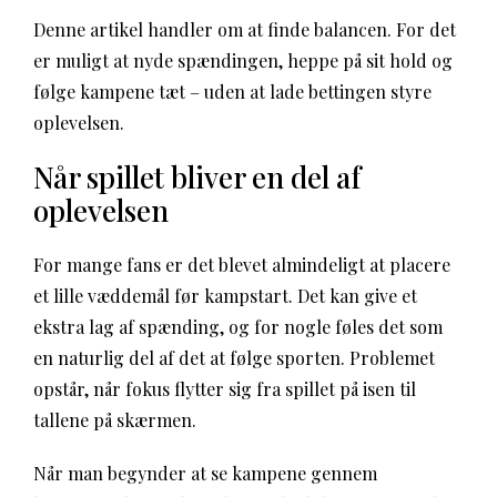
Denne artikel handler om at finde balancen. For det
er muligt at nyde spændingen, heppe på sit hold og
følge kampene tæt – uden at lade bettingen styre
oplevelsen.
Når spillet bliver en del af
oplevelsen
For mange fans er det blevet almindeligt at placere
et lille væddemål før kampstart. Det kan give et
ekstra lag af spænding, og for nogle føles det som
en naturlig del af det at følge sporten. Problemet
opstår, når fokus flytter sig fra spillet på isen til
tallene på skærmen.
Når man begynder at se kampene gennem