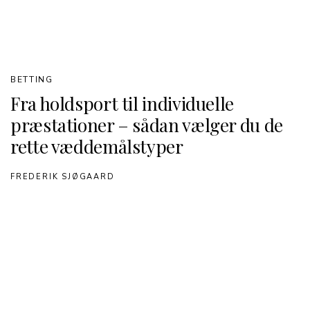
BETTING
Fra holdsport til individuelle
præstationer – sådan vælger du de
rette væddemålstyper
FREDERIK SJØGAARD