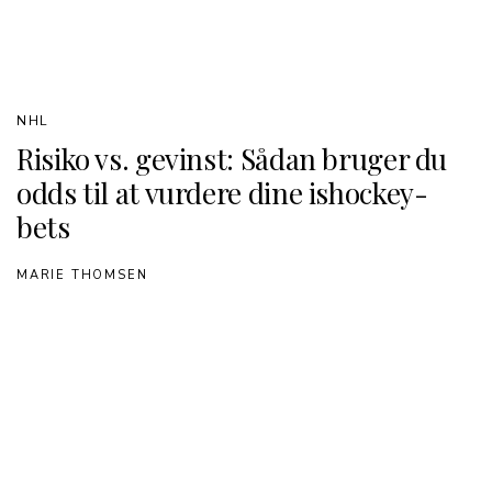
NHL
Risiko vs. gevinst: Sådan bruger du
odds til at vurdere dine ishockey-
bets
MARIE THOMSEN