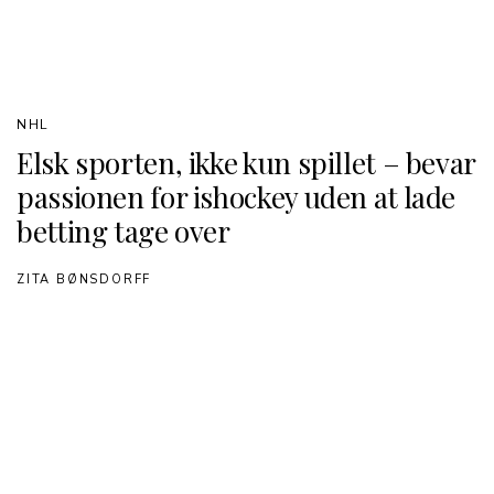
NHL
Elsk sporten, ikke kun spillet – bevar
passionen for ishockey uden at lade
betting tage over
ZITA BØNSDORFF