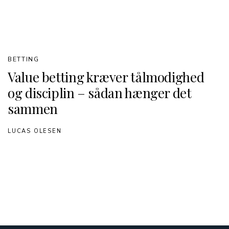
BETTING
Value betting kræver tålmodighed
og disciplin – sådan hænger det
sammen
LUCAS OLESEN