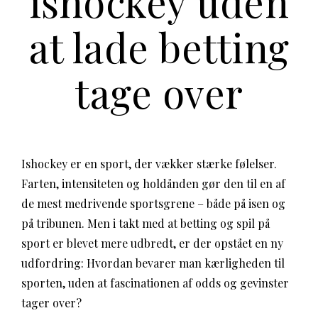
ishockey uden
at lade betting
tage over
Ishockey er en sport, der vækker stærke følelser.
Farten, intensiteten og holdånden gør den til en af
de mest medrivende sportsgrene – både på isen og
på tribunen. Men i takt med at betting og spil på
sport er blevet mere udbredt, er der opstået en ny
udfordring: Hvordan bevarer man kærligheden til
sporten, uden at fascinationen af odds og gevinster
tager over?