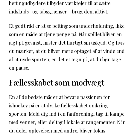
bettingudbydere tilbyder værktøjer til at sætte
indskuds- og tabsgrænser – brug dem aktivt.
Et godt råd er at se betting som underholdning, ikke
som en måde at tjene penge på. Når spillet bliver en
jagt på gevinst, mister det hurtigt sin uskyld. Og hvis
du mærker, at du bliver mere optaget af at vinde end
af at nyde sporten, er det et tegn på, at du bør tage
en pause.
Fællesskabet som modvægt
En af de bedste måder at bevare passionen for
ishockey på er at dyrke fællesskabet omkring
sporten. Meld dig ind i en fanforening, tag til kampe
med venner, eller deltag i lokale arrangementer. Når
du deler oplevelsen med andre, bliver fokus