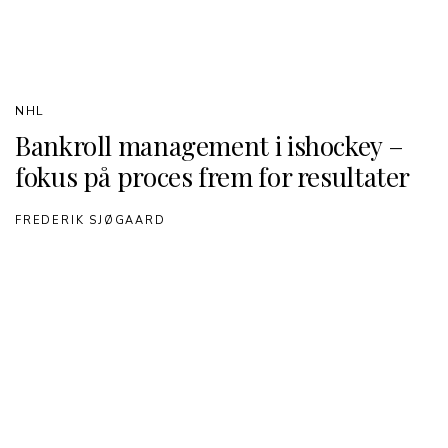
NHL
Bankroll management i ishockey –
fokus på proces frem for resultater
FREDERIK SJØGAARD